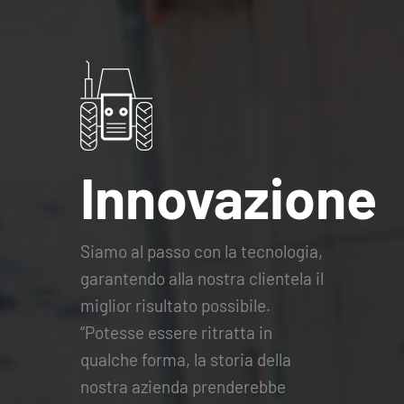
Innovazione
Siamo al passo con la tecnologia,
garantendo alla nostra clientela il
miglior risultato possibile.
“Potesse essere ritratta in
qualche forma, la storia della
nostra azienda prenderebbe