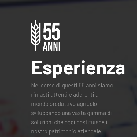
Esperienza
Nel corso di questi 55 anni siamo
rimasti attenti e aderenti al
mondo produttivo agricolo
sviluppando una vasta gamma di
soluzioni che oggi costituisce il
nostro patrimonio aziendale