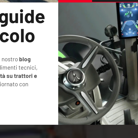
 guide
colo
l nostro
blog
imenti tecnici,
tà su trattori e
iornato con