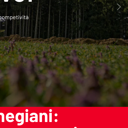
 competività
egiani: