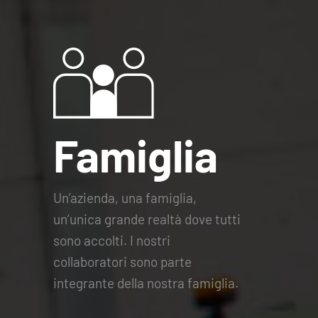
Famiglia
Un’azienda, una famiglia,
un’unica grande realtà dove tutti
sono accolti. I nostri
collaboratori sono parte
integrante della nostra famiglia.