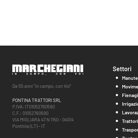
Settori
Manute
Da 55 anni "in campo, con Voi"
Movime
Fienag
PONTINA TRATTORI SRL
Irrigaz
P.IVA: IT01052760590
Lavoraz
C.F.: 01052760590
VIA MIGLIARA 47 N 1150 - 04014
Trattor
Pontinia (LT) - IT
Traspo