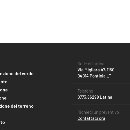
Sede di Latina
Via Migliara 47, 1150
nzione del verde
04014 Pontinia LT
nto
ione
Telefono
0773.86298 Latina
ione
ione del terreno
Richiedi un preventivo
i
Contattaci ora
rto