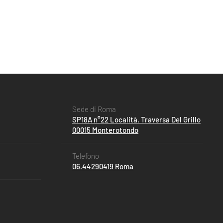
Sede di Roma
SP18A n°22 Località. Traversa Del Grillo
00015 Monterotondo
Telefono
06.44290419 Roma