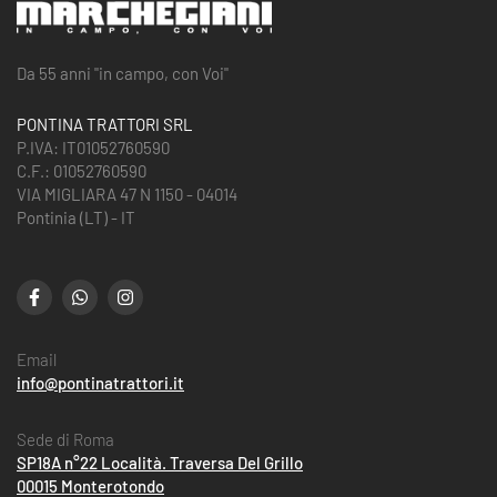
Da 55 anni "in campo, con Voi"
PONTINA TRATTORI SRL
P.IVA: IT01052760590
C.F.: 01052760590
VIA MIGLIARA 47 N 1150 - 04014
Pontinia (LT) - IT
Email
info@pontinatrattori.it
Sede di Roma
SP18A n°22 Località. Traversa Del Grillo
00015 Monterotondo