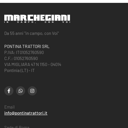
Da 55 anni "in campo, con Voi"
PONTINA TRATTORI SRL
P.IVA: IT01052760590
C.F.: 01052760590
VIA MIGLIARA 47 N 1150 - 04014
Pontinia (LT) - IT
Email
info@pontinatrattori.it
Sede di Roma