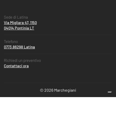
Sede di Latina
Via Migliara 47, 1150
04014 Pontinia LT
Telefono
0773.86298 Latina
Richiedi un preventivo
Contattaci ora
© 2026 Marchegiani
Le tue preferenze relative alla privacy
Informativa sulla raccolta