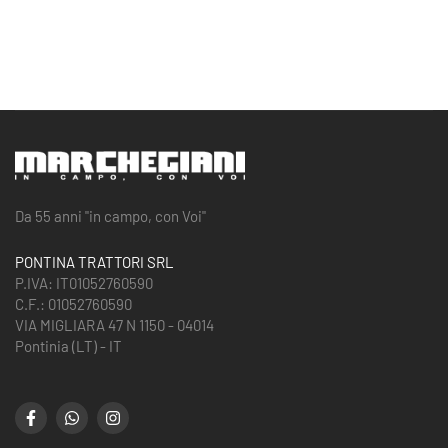
Da 55 anni "in campo, con Voi"
PONTINA TRATTORI SRL
P.IVA: IT01052760590
C.F.: 01052760590
VIA MIGLIARA 47 N 1150 - 04014
Pontinia (LT) - IT