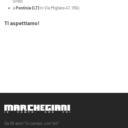
Grillo;
a
Pontinia (LT)
in Via Migliara 47, 1150;
Ti aspettiamo!
Da 55 anni "in campo, con Voi"