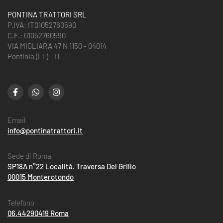
PONTINA TRATTORI SRL
P.IVA: IT01052760590
C.F.: 01052760590
VIA MIGLIARA 47 N 1150 - 04014
Pontinia (LT) - IT
Email
info@pontinatrattori.it
Sede di Roma
SP18A n°22 Località. Traversa Del Grillo
00015 Monterotondo
Telefono
06.44290419 Roma