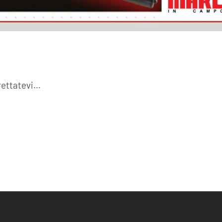
frettatevi…