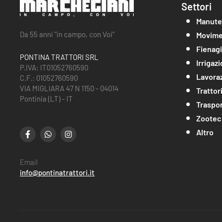
Settori
Manute
Da 55 anni "in campo, con Voi"
Movime
Fienag
PONTINA TRATTORI SRL
Irrigaz
P.IVA: IT01052760590
Lavoraz
C.F.: 01052760590
VIA MIGLIARA 47 N 1150 - 04014
Trattor
Pontinia (LT) - IT
Traspo
Zootec
Altro
Email
info@pontinatrattori.it