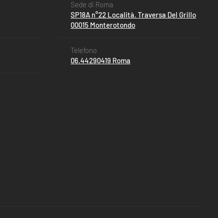
Sede di Roma
SP18A n°22 Località. Traversa Del Grillo
00015 Monterotondo
Telefono
06.44290419 Roma