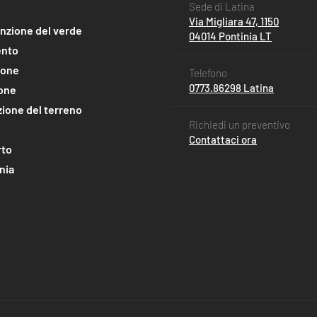
Sede di Latina
Via Migliara 47, 1150
nzione del verde
04014 Pontinia LT
nto
ione
Telefono
0773.86298 Latina
ione
ione del terreno
Richiedi un preventivo
i
Contattaci ora
rto
nia