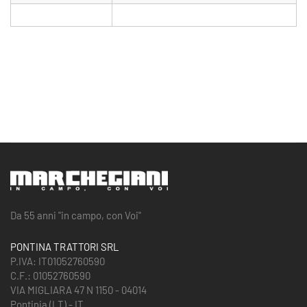
Da 55 anni "in campo, con Voi"
PONTINA TRATTORI SRL
P.IVA: IT01052760590
C.F.: 01052760590
VIA MIGLIARA 47 N 1150 - 04014
Pontinia (LT) - IT