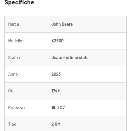
Specifiche
Marca :
John Deere
Modello :
X350R
Stato :
Usato - ottimo stato
Anno :
2023
Ore :
174 h
Potenza :
19,0 CV
Tipo :
2 RM