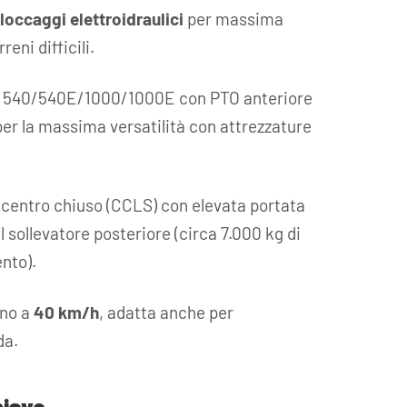
occaggi elettroidraulici
per massima
eni difficili.
540/540E/1000/1000E con PTO anteriore
er la massima versatilità con attrezzature
centro chiuso (CCLS) con elevata portata
l sollevatore posteriore (circa 7.000 kg di
nto).
ino a
40 km/h
, adatta anche per
da.
hiave