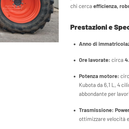
chi cerca
efficienza, ro
Prestazioni e Spe
Anno di immatricola
Ore lavorate:
circa
4
Potenza motore:
cir
Kubota da 6,1 L, 4 cil
abbondante per lavori
Trasmissione:
Power
ottimizzare velocità e