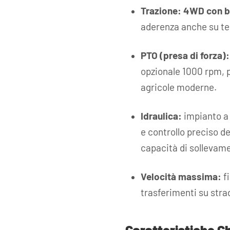
Trazione:
4WD con bl
aderenza anche su terr
PTO (presa di forza):
opzionale 1000 rpm, p
agricole moderne.
Idraulica:
impianto a 
e controllo preciso de
capacità di sollevame
Velocità massima:
f
trasferimenti su stra
Caratteristiche C