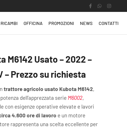
RICAMBI
OFFICINA
PROMOZIONI
NEWS
CONTATTI
ta M6142 Usato – 2022 –
V – Prezzo su richiesta
un
trattore agricolo usato Kubota M6142
,
 potenza dell’apprezzata serie
M6002
,
le con esigenze operative elevate e lavori
circa 4.600 ore di lavoro
e un motore
tore rappresenta una scelta eccellente per