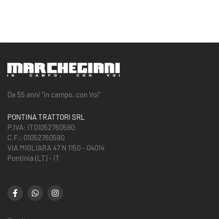
Da 55 anni "in campo, con Voi"
PONTINA TRATTORI SRL
P.IVA: IT01052760590
C.F.: 01052760590
VIA MIGLIARA 47 N 1150 - 04014
Pontinia (LT) - IT